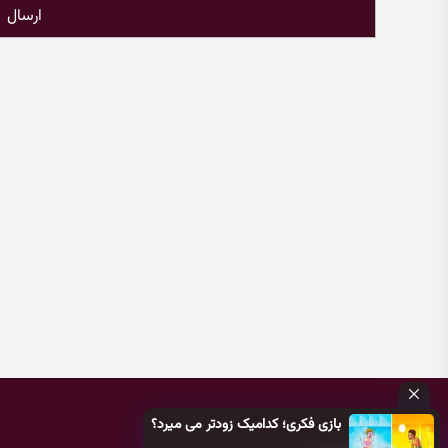
ارسال
بازی فکری؛ کدامیک زودتر می میرد؟