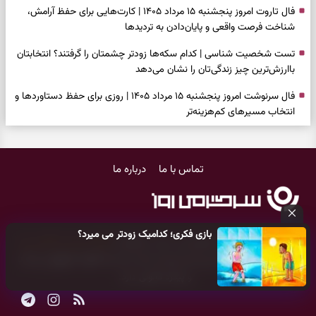
فال تاروت امروز پنجشنبه ۱۵ مرداد ۱۴۰۵ | کارت‌هایی برای حفظ آرامش،
شناخت فرصت واقعی و پایان‌دادن به تردیدها
تست شخصیت شناسی | کدام سکه‌ها زودتر چشمتان را گرفتند؟ انتخابتان
باارزش‌ترین چیز زندگی‌تان را نشان می‌دهد
فال سرنوشت امروز پنجشنبه ۱۵ مرداد ۱۴۰۵ | روزی برای حفظ دستاوردها و
انتخاب مسیرهای کم‌هزینه‌تر
برای خانه‌دار شدن این دعا را بخوانید | دعایی کوتاه برای رسیدن به خانه‌ای
امن و پربرکت
تماس با ما
درباره ما
فال فرشتگان امروز پنجشنبه ۱۵ مرداد ۱۴۰۵ | پیام‌هایی برای حفظ تمرکز،
بازسازی اعتماد و انتخاب‌های کم‌ریسک
فال روزانه امروز پنجشنبه ۱۵ مرداد ۱۴۰۵ | روزی برای تصمیم‌های دقیق و
بازی فکری؛ کدامیک زودتر می میرد؟
لذت‌بردن از نتیجه تلاش‌ها
کلیه حقوق مادی و معنوی این سایت متعلق به
پایگاه خبری سرگرمی روز
می‌باشد و هر گونه کپی‌برداری توسط دیگر سایت‌ها
اکیدا ممنوع
می‌باشد
فال انبیا امروز پنجشنبه ۱۵ مرداد ۱۴۰۵ | پیام‌هایی برای حفظ امانت،
و پیگرد قانونی دارد.
انتخاب درست و آرام‌کردن دل
فال حافظ امروز پنج‌شنبه ۱۵ مرداد ۱۴۰۵ | وقت بازنگری در دل‌بستگی‌ها و