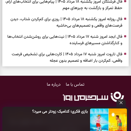
فال فرشتگان امروز یکشنبه ۱۸ مرداد ۱۴۰۵ | پیام‌هایی برای انتخاب‌های آرام،
حفظ تمرکز و بازگشت به چیزهای مهم
فال روزانه امروز یکشنبه ۱۸ مرداد ۱۴۰۵ | روزی برای کم‌کردن شتاب، دیدن
فرصت‌های واقعی و تصمیم‌های بی‌حاشیه
فال ابجد امروز شنبه ۱۷ مرداد ۱۴۰۵ | نیت‌هایی برای روشن‌شدن انتخاب‌ها
و کنارگذاشتن مسیرهای فرساینده
فال تاروت امروز شنبه ۱۷ مرداد ۱۴۰۵ | کارت‌هایی برای تشخیص فرصت
واقعی، کم‌کردن بار اضافه و تصمیم بدون عجله
فال سرنوشت امروز شنبه ۱۷ مرداد ۱۴۰۵ | روزی برای انتخاب راه روشن‌تر و
حفظ چیزهایی که ارزش ماندن دارند
تماس با ما
درباره ما
دعای نجات از گرفتاری، غم و فقر؛ وقتی راه‌ها بسته شد این دعای معتبر را
بخوانید
فال فرشتگان امروز شنبه ۱۷ مرداد ۱۴۰۵ | پیام‌هایی برای شروع سنجیده،
بازی فکری؛ کدامیک زودتر می میرد؟
حفظ ارزش‌ها و سبک‌کردن ذهن
کلیه حقوق مادی و معنوی این سایت متعلق به
پایگاه خبری سرگرمی روز
می‌باشد و هر گونه کپی‌برداری توسط دیگر سایت‌ها
اکیدا ممنوع
می‌باشد
فال روزانه امروز شنبه ۱۷ مرداد ۱۴۰۵ | روزی برای شروع‌های حساب‌شده و
و پیگرد قانونی دارد.
جمع‌کردن حاشیه‌ها