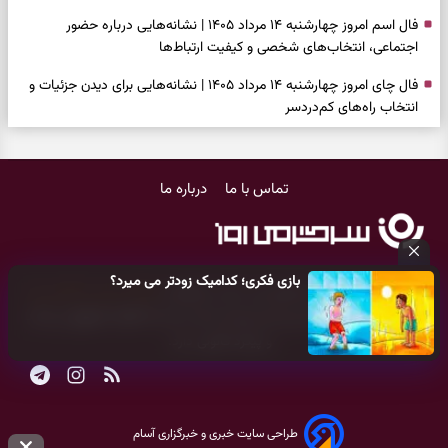
فال اسم امروز چهارشنبه ۱۴ مرداد ۱۴۰۵ | نشانه‌هایی درباره حضور
اجتماعی، انتخاب‌های شخصی و کیفیت ارتباط‌ها
فال چای امروز چهارشنبه ۱۴ مرداد ۱۴۰۵ | نشانه‌هایی برای دیدن جزئیات و
انتخاب راه‌های کم‌دردسر
فال قهوه امروز چهارشنبه ۱۴ مرداد ۱۴۰۵ | نقش‌هایی برای بازیابی تمرکز و
شناخت ارزش فرصت‌های آرام
تماس با ما
درباره ما
فال شمع امروز چهارشنبه ۱۴ مرداد ۱۴۰۵ | نشانه‌هایی برای تنظیم سرعت و
انتخاب چیزی که ارزش ماندن دارد
بازی فکری | خرگوش در این جنگل پنهان شده؛ فقط ۷ ثانیه برای پیداکردنش
بازی فکری؛ کدامیک زودتر می میرد؟
فرصت دارید
کلیه حقوق مادی و معنوی این سایت متعلق به
پایگاه خبری سرگرمی روز
می‌باشد و هر گونه کپی‌برداری توسط دیگر سایت‌ها
اکیدا ممنوع
می‌باشد
فال ابجد امروز چهارشنبه ۱۴ مرداد ۱۴۰۵ | نیت‌هایی برای بازکردن گره‌های
و پیگرد قانونی دارد.
کوچک و حفظ مسیرهای ارزشمند
طرز تهیه لوبیا پلو مجلسی با گوشت چرخ‌کرده | دانه‌دانه، خوش‌عطر و
جاافتاده
طراحی سایت خبری و خبرگزاری آسام
فال تاروت امروز چهارشنبه ۱۴ مرداد ۱۴۰۵ | کارت‌هایی برای سنجیدن