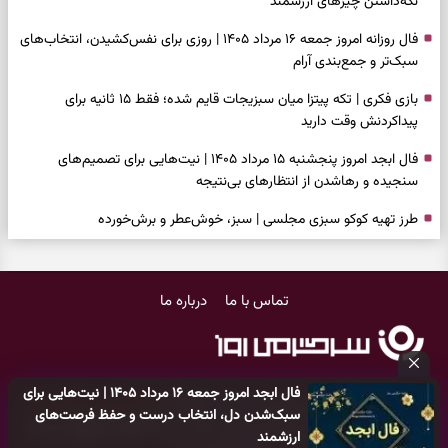
نگه‌داشتن چیزهای ارزشمند
فال روزانه امروز جمعه ۱۶ مرداد ۱۴۰۵ | روزی برای نفس‌کشیدن، انتخاب‌های
سبک‌تر و جمع‌بندی آرام
بازی فکری | تکه پیتزا میان سبزیجات قایم شده؛ فقط ۱۵ ثانیه برای
پیداکردنش وقت دارید
فال ابجد امروز پنجشنبه ۱۵ مرداد ۱۴۰۵ | نیت‌هایی برای تصمیم‌های
سنجیده و رهاشدن از انتظارهای بی‌نتیجه
طرز تهیه کوکو سبزی مجلسی | سبز، خوش‌عطر و برش‌خورده
فال تاروت امروز پنجشنبه ۱۵ مرداد ۱۴۰۵ | کارت‌هایی برای حفظ آرامش،
شناخت فرصت واقعی و پایان‌دادن به تردیدها
تماس با ما
درباره ما
تست شخصیت شناسی | کدام سکه‌ها زودتر چشمتان را گرفتند؟ انتخابتان
باارزش‌ترین چیز زندگی‌تان را نشان می‌دهد
فال سرنوشت امروز پنجشنبه ۱۵ مرداد ۱۴۰۵ | روزی برای حفظ دستاوردها و
فال ابجد امروز جمعه ۱۶ مرداد ۱۴۰۵ | نیت‌هایی برای
انتخاب مسیرهای کم‌هزینه‌تر
کلیه حقوق مادی و معنوی این سایت متعلق به
پایگاه خبری سرگرمی روز
سبک‌شدن دل، انتخاب درست و حفظ فرصت‌های
می‌باشد و هر گونه کپی‌برداری توسط دیگر سایت‌ها
اکیدا ممنوع
می‌باشد
ارزشمند
برای خانه‌دار شدن این دعا را بخوانید | دعایی کوتاه برای رسیدن به خانه‌ای