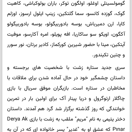
گومولسینلی اوغلو، اولگون توکر، باران بولوکباشی، کاهیت
گوک، گوزده کانسو، سما گلتکین، زینپ ایلول ارسوز، اوزلم
کایا، ارن دمیرباش، بوسه بادوربیگولو، بوسه بادوربیگولو
آکگون، اویکو سو ساکاریا، افه پویلو، امره آکارسو، موفیت
آیتکین، مینا با حضور شیرین کورکماز، کادیر برتان، نور سورر
و چتین تکیندور.
سری جدید ستاره زشت با شخصیت های برجسته و
داستان چشمگیر خود در حال آماده شدن برای ملاقات با
مخاطبان در ستاره است. بازیگران موفق سریال با بازی
چاگلار ارتوگرول و دریا پینار آک برای اولین بار در تمرین
خوانندگی که روز گذشته برگزار شد گرد هم آمدند. داستان
دختر یتیمی به نام "مریم" ملقب به زشت با بازی Derya Ak
Pınar که عشق او به "غدیر" پسر خانواده ای که در آن به