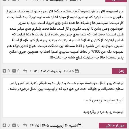
من نمیفهمم الان ما فریلنسرها آدم نیستیم دیگه! الان مارو جزو کدوم دسته بندی از
جانوران حساب کردید که تو هیچکدوم از موارد اشاره شده نیستیم!؟ بعد فقط بحث
کار نیست! سیستم ها و شبکه ها همه تکنولوژی آمریکا است، باید به سرور
خودشون وصل بشن تا آپدیت بگیرن و کار کنند. فقط بحث پلتفرم های فیلتر شده
قبلی نیست! بحث اینه که شما هیچ چیز بومی شده قابل رقابت با دنیا ندارید که
قطعی اینترنت از کارتون نندازه! شما چه اینترنت ببندید و چه باز کنید بازم از لحاظ
امنیتی نمیتونید امن باشید و فقط مسئله این مملکت نیست، هیچ کشور دیگه هم
نمیتونه بگه من 100% از لحاظ امنیت سایبری امنم! اصلا یه همچین چیزی امکان
پذیر نیست! حالا چه اینترنت قطع باشه چه نباشه!!!
زهرا
0
0
شنبه ۱۲ اردیبهشت ۱۴۰۵ | ۱۱:۱۲
اینترنت بین الملل حق همه مردم هست و دلیلی نداره طبقاتی کنید هر کس با هر
سطح تحصیلات و جایگاه اجتماعی حق داره که از اینترنت بین الملل برخوردار باشه .
این تبعیض ها رو بس کنید .
اینترنت رو به مردم برگردونید
مهزیار مالکی
0
0
شنبه ۱۲ اردیبهشت ۱۴۰۵ | ۱۴:۳۵