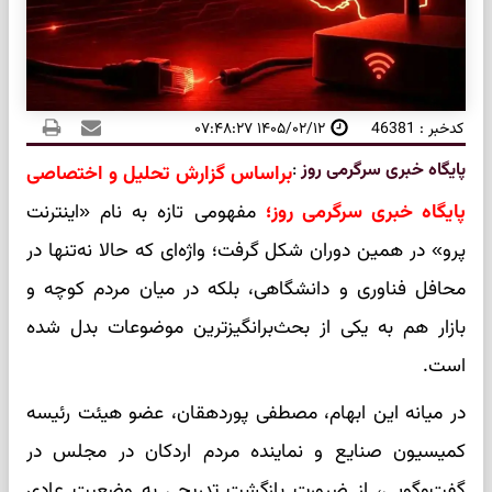
کدخبر : 46381
۱۴۰۵/۰۲/۱۲ ۰۷:۴۸:۲۷
پایگاه خبری سرگرمی روز
:
براساس گزارش تحلیل و اختصاصی
پایگاه خبری سرگرمی روز؛
مفهومی تازه به نام «اینترنت
پرو» در همین دوران شکل گرفت؛ واژه‌ای که حالا نه‌تنها در
محافل فناوری و دانشگاهی، بلکه در میان مردم کوچه و
بازار هم به یکی از بحث‌برانگیزترین موضوعات بدل شده
است.
در میانه‌ این ابهام، مصطفی پوردهقان، عضو هیئت رئیسه
کمیسیون صنایع و نماینده مردم اردکان در مجلس در
گفت‌وگویی، از ضرورت بازگشت تدریجی به وضعیت عادی