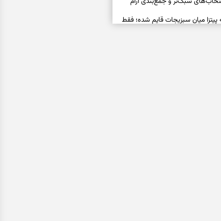
خاب‌های سبک‌تر و جمع‌بندی آرام
ه پیتزا میان سبزیجات قایم شده؛ فقط
فال ابجد امروز پنجشنبه ۱۵ مرداد ۱۴۰۵ | نیت‌هایی برای
ده و رهاشدن از انتظارهای بی‌نتیجه
سبزی مجلسی | سبز، خوش‌عطر و
فال تاروت امروز پنجشنبه ۱۵ مرداد ۱۴۰۵ | کارت‌هایی
، شناخت فرصت واقعی و پایان‌دادن
اسی | کدام سکه‌ها زودتر چشمتان
بتان باارزش‌ترین چیز زندگی‌تان را نشان
فال سرنوشت امروز پنجشنبه ۱۵ مرداد ۱۴۰۵ | روزی برای
و انتخاب مسیرهای کم‌هزینه‌تر
ن این دعا را بخوانید | دعایی کوتاه برای