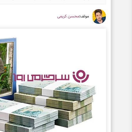
:
محسن کریمی
مولف