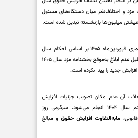
 در انتظار تعیین تکلیف افزایش حقوق سال
برای بازیابی ت
ه مزد و اختلاف‌نظر میان دستگاه‌های مسئول
معیشتی میلیون‌ها بازنشسته تبدیل شده است.
برای تنظیم سرع
ثانیه برای پیدا
سازمان تأمین اجتماعی اعلام کرده است که مستمری فروردین‌ماه ۱۴۰۵ بر اساس احکام سال
گذشته و به‌صورت علی‌الحساب پرداخت می‌شود. به دلیل عدم ابلاغ به‌موقع بخشنامه مزد سال ۱۴۰۵
برای بازکردن گ
فزایش جدید را پیدا نکرده است.
طرز تهیه لوبیا 
دانه‌دانه، خوش‌
م ابلاغ بخشنامه مزد سال ۱۴۰۵ و متعاقب آن عدم امکان تصویب جزئیات افزایش
برای سنجیدن اع
مستمری‌ها، پرداختی فروردین براساس آخرین حکم سال ۱۴۰۴ انجام می‌شود. سرگرمی روز
درست
انونی،
مابه‌التفاوت افزایش حقوق
و مبالغ
تست شخصیت شنا
می‌گیرد؟ انتخا
می‌دهد