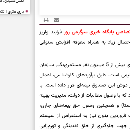
نفس‌کشیدن، انت
بازی فکری | تک
۱۵ ثانیه برای پیداکردنش وقت دارید
صاصی پایگاه خبری سرگرمی روز
فرایند واریز
تصمیم‌های سنجی
حتمال زیاد به همراه معوقه افزایش سنواتی
طرز تهیه کوکو 
برش‌خورده
اجرای احکام جدید و پرداخت معوقات فروردین‌ماه برای بیش از 5 میلیون نفر مستمری‌بگیر سازمان
برای حفظ آرامش
ظیمی است. طبق برآوردهای کارشناسی، اعمال
به تردیدها
 سنگینی را بر دوش این صندوق بیمه‌ای قرار داده است. با
تست شخصیت شن
را گرفتند؟ انتخا
د که با وصول مطالبات از دولت، مدیریت بهینه
می‌دهد
شستا) و همچنین وصول حق بیمه‌های جاری،
 فروردین بدون نیاز به استقراض از سیستم
حفظ دستاوردها 
 جهت جلوگیری از خلق نقدینگی و تورم‌زایی
برای خانه‌دار شد