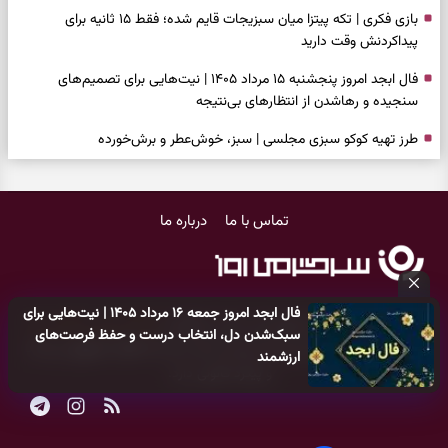
بازی فکری | تکه پیتزا میان سبزیجات قایم شده؛ فقط ۱۵ ثانیه برای
پیداکردنش وقت دارید
فال ابجد امروز پنجشنبه ۱۵ مرداد ۱۴۰۵ | نیت‌هایی برای تصمیم‌های
سنجیده و رهاشدن از انتظارهای بی‌نتیجه
طرز تهیه کوکو سبزی مجلسی | سبز، خوش‌عطر و برش‌خورده
فال تاروت امروز پنجشنبه ۱۵ مرداد ۱۴۰۵ | کارت‌هایی برای حفظ آرامش،
شناخت فرصت واقعی و پایان‌دادن به تردیدها
تماس با ما
درباره ما
تست شخصیت شناسی | کدام سکه‌ها زودتر چشمتان را گرفتند؟ انتخابتان
باارزش‌ترین چیز زندگی‌تان را نشان می‌دهد
فال سرنوشت امروز پنجشنبه ۱۵ مرداد ۱۴۰۵ | روزی برای حفظ دستاوردها و
فال ابجد امروز جمعه ۱۶ مرداد ۱۴۰۵ | نیت‌هایی برای
انتخاب مسیرهای کم‌هزینه‌تر
کلیه حقوق مادی و معنوی این سایت متعلق به
پایگاه خبری سرگرمی روز
سبک‌شدن دل، انتخاب درست و حفظ فرصت‌های
می‌باشد و هر گونه کپی‌برداری توسط دیگر سایت‌ها
اکیدا ممنوع
می‌باشد
برای خانه‌دار شدن این دعا را بخوانید | دعایی کوتاه برای رسیدن به خانه‌ای
ارزشمند
و پیگرد قانونی دارد.
امن و پربرکت
فال فرشتگان امروز پنجشنبه ۱۵ مرداد ۱۴۰۵ | پیام‌هایی برای حفظ تمرکز،
بازسازی اعتماد و انتخاب‌های کم‌ریسک