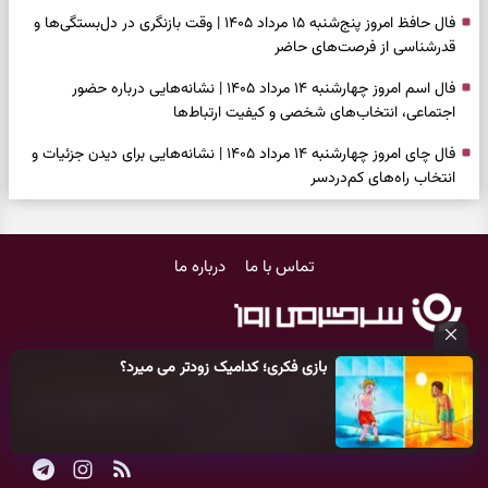
فال حافظ امروز پنج‌شنبه ۱۵ مرداد ۱۴۰۵ | وقت بازنگری در دل‌بستگی‌ها و
قدرشناسی از فرصت‌های حاضر
فال اسم امروز چهارشنبه ۱۴ مرداد ۱۴۰۵ | نشانه‌هایی درباره حضور
اجتماعی، انتخاب‌های شخصی و کیفیت ارتباط‌ها
فال چای امروز چهارشنبه ۱۴ مرداد ۱۴۰۵ | نشانه‌هایی برای دیدن جزئیات و
انتخاب راه‌های کم‌دردسر
فال قهوه امروز چهارشنبه ۱۴ مرداد ۱۴۰۵ | نقش‌هایی برای بازیابی تمرکز و
شناخت ارزش فرصت‌های آرام
تماس با ما
درباره ما
فال شمع امروز چهارشنبه ۱۴ مرداد ۱۴۰۵ | نشانه‌هایی برای تنظیم سرعت و
انتخاب چیزی که ارزش ماندن دارد
بازی فکری | خرگوش در این جنگل پنهان شده؛ فقط ۷ ثانیه برای پیداکردنش
بازی فکری؛ کدامیک زودتر می میرد؟
فرصت دارید
کلیه حقوق مادی و معنوی این سایت متعلق به
پایگاه خبری سرگرمی روز
می‌باشد و هر گونه کپی‌برداری توسط دیگر سایت‌ها
اکیدا ممنوع
می‌باشد
فال ابجد امروز چهارشنبه ۱۴ مرداد ۱۴۰۵ | نیت‌هایی برای بازکردن گره‌های
و پیگرد قانونی دارد.
کوچک و حفظ مسیرهای ارزشمند
طرز تهیه لوبیا پلو مجلسی با گوشت چرخ‌کرده | دانه‌دانه، خوش‌عطر و