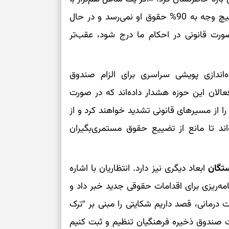
برای سنجیدن اع
30 سال خدمت را معیار قرار دهیم، دریافتی ما به هیچ وجه به 90% حقوق او نمی‌رسد و در حال
درست
 باید به صورت قانونی در احکام ما درج شود، عقب‌تر
تست شخصیت شنا
می‌گیرد؟ انتخا
می‌دهد
ه‌اندازی پویشی سراسری برای الزام صندوق
الان این حوزه هشدار داده‌اند که در صورت
فرصت‌هایی که ب
ا از مسیرهای قانونی تشدید خواهند کرد و از
می‌گیرند
ند تا مانع از تضییع حقوق مستمری‌بگیران
تست شخصیت شنا
می‌کند؟ انتخابت
دارند
ستگان
ابعاد دیگری نیز دارد. انتظاریان با اشاره
پیام‌هایی برای 
امه‌ریزی برای اقدامات حقوقی جدید خبر داد و
ذهن
 درمانی، قصد داریم شکایتی را مبنی بر “ترک
برای پیدا کردن
صندوق ذخیره فرهنگیان تنظیم و ثبت کنیم
بخوانید؛ دعایی 