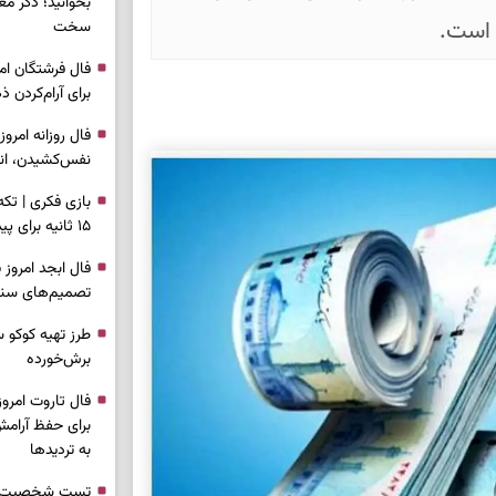
بخوانید؛ ذکر م
 است.
سخت
برای آرام‌کردن 
نفس‌کشیدن، انت
بازی فکری | تک
۱۵ ثانیه برای پیداکردنش وقت دارید
تصمیم‌های سنجی
طرز تهیه کوکو 
برش‌خورده
برای حفظ آرامش
به تردیدها
تست شخصیت شن