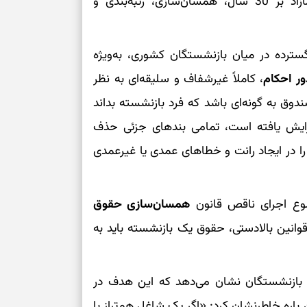
مدرک تحصیلی، مبالغ مربوط به سنوات خدمت مازاد بر 30 سال، همسان‌سازی، رتبه‌بندی و
درباره حضور ا
ارتباط‌ها
ترده در میان بازنشستگان کشوری، به‌ویژه
ر احکام
، کاملاً غیرشفاف و سلیقه‌ای به نظر
برای دیدن جزئیا
وق به گونه‌ای باشد که فرد بازنشسته بداند
برای بازیابی ت
فزایش یافته است، تمامی بندهای جزئی حذف
ا در ایجاد رانت و خطاهای عمدی یا غیرعمدی
برای تنظیم سرع
ضوع اجرای ناقص قانون
همسان‌سازی حقوق
ثانیه برای پیدا
قوانین بالادستی، حقوق یک بازنشسته باید به
برای بازکردن گ
طرز تهیه لوبیا 
ان بازنشستگان نشان می‌دهد که این هدف در
دانه‌دانه، خوش‌
 در این باره خاطرنشان کرد: «اگر یک شاغل هم‌تراز با