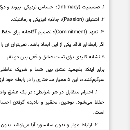
۱. صمیمیت (Intimacy): احساس نزدیکی، پیوند و درک متقابل.
۲. اشتیاق (Passion): جاذبه فیزیکی و رمانتیک.
۳. تعهد (Commitment): تصمیم آگاهانه برای حفظ رابطه در درازمدت.
اگر رابطه‌ای فاقد یکی از این ابعاد باشد، نمی‌توان آن ر
۵ نشانه کلیدی برای تست عشق واقعی بین دو نفر
برای اینکه بفهمید عشق بین شما و شریک عاطفی‌ت
سرگرم‌کننده، این ۵ معیار ساختاری را در رابطه خود ارزیابی کنید:
۱. احترام متقابل در هر شرایطی: در یک عشق واق
حفظ می‌شود. توهین، تحقیر و نادیده گرفتن احس
است.
۲. ارتباط موثر و بدون سانسور: آیا می‌توانید ب