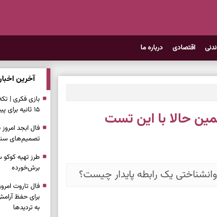
ندنی
اقتصادی
درباره ما
آخرین اخبار
بازی فکری | تک
۱۵ ثانیه برای پیداکردنش وقت دارید
ین حالا با این تست
تصمیم‌های سنجی
طرز تهیه کوکو 
برش‌خورده
انشناختی یک رابطه پایدار چیست؟
برای حفظ آرامش
به تردیدها