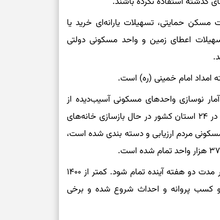
شروع‌های حساب
 مسکن حمایتی، تسهیلات یارانه‌ای خرید یا
بالای ۲۵ هزار نفر یا تسهیلات اعطای زمین و واحد مسکونی دولتی
اصلاح مسیر، حف
.
امید، شناخت هم
 امداد امام خمینی (ره) است.
انتخاب همراه، 
 آمار نوسازی واحدهای مسکونی آسیب‌دیده از
تردیدها
جنگ در شهرهای کوچک گفته در ۳۷۰ شهر و روستا در ۲۴ استان کشور در حال بازسازی خانه‌های
 هزار واحد تجاری و مسکونی مردم ارزیابی و دسته بندی شده است،
دیدن فرصت‌های 
اضافی
خواجه دلوئی اظهار امیدواری کرده که این تعمیرات در مدت دو هفته آینده تمام شود. کمتر از ۱۴۰۰
فرصت‌های نزدیک
 و کسب پروانه و احداث شروع شده و برخی
تازه
حفظ آرامش، تکم