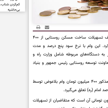
کم‌کردن شتاب،
بی‌حاشیه
روشن‌شدن انتخ
فرساینده
بهمن ماه سال گذشته سقف تسهیلات ساخت مسکن روستایی از ۴۰۰
تشخیص فرصت وا
فزایش پیدا کرد. این وام با نرخ سود پنج درصد و مدت
بدون عجله
جمهور به دستگاه‌های مربوطه شامل وزارت راه و
عاونت توسعه روستایی رئیس جمهور و بنیاد
انتخاب راه روش
دارند
دعای نجات از گر
به مددجویان بهزیستی علاوه بر ۵۰۰ میلیون تومان مذکور ۴۰۰ میلیون تومان وام بلاعوض توسط
این دعای معتبر 
برای شروع سنج
رخورداری از وام مسکن روستایی ۵۰۰ میلیون تومانی آن است که متقاضیان از تسهیلات