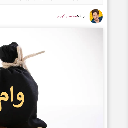
:
محسن کریمی
مولف