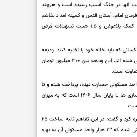
عیشت آنها در جنگ آسیب رسیده است و هرچند
 فرمان امام، آستان قدس و کمیته امداد تفاهم
سبک‌شدن دل، 
ارزشمند
نامه منعقد کردیم و از سوی این نهادها یک همت کمک بلاعوض و ۱.۵ همت تسهیلات قرض
حفظ دستاوردها،
نی که باید خانه خود را تخلیه کنند، ودیعه
مناسب
مسکن پیش بینی شده است و به بانک مسکن معرفی شده اند. این ودیعه بین ۳۰۰ میلیون تومان
سبک‌کردن انتخا
وقتی همه راه‌ه
ه دلوئی افزود: ودیعه مسکن تاکنون برای ۱۶۰۰ واحد مسکونی خسارت دیده، پرداخت شده و تا
بخوانید؛ ذکر م
سخت
۲ هفته آینده این کار تمام می شود. مجموع کار بازسازی ها تا پایان سال ۱۴۰۶ است که به میزان
است.
برای آرام‌کردن 
وی در ادامه به تفاهم نامه بهزیستی با این بنیاد اشاره کرد و گفت: در این تفاهم نامه ساخت ۲۵
هزار واحد مسکونی برای مددجویان بهزیستی پیش بینی شده که ۲۲ هزار واحد مسکونی آن به بهره
نفس‌کشیدن، انت