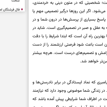
سخت
ت؛ شخصیتی که در متون دینی به خردمندی،
ی‌شود. اگر این روزها درگیر تصمیمی مهم یا
برای آرام‌کردن 
پاسخ بسیاری از پرسش‌ها در درون شما و در
 به عقل و صبر در تصمیم‌گیری است. شاید در
نفس‌کشیدن، انت
 بهترین راه آن است که ابتدا شرایط را با دقت
بازی فکری | تک
۱۵ ثانیه برای پیداکردنش وقت دارید
ن است باعث شود فرصتی ارزشمند را از دست
 آرامش و تصمیم‌های درست است. هرچه بیشتر
تصمیم‌های سنجی
شن‌تر خواهد شد.
طرز تهیه کوکو 
برش‌خورده
ری که نماد ایستادگی در برابر نادرستی‌ها و
برای حفظ آرامش
در زندگی شما موضوعی وجود دارد که نیازمند
به تردیدها
 در اطراف شما شرایطی پیش آمده باشد که
تست شخصیت شن
را گرفتند؟ انتخا