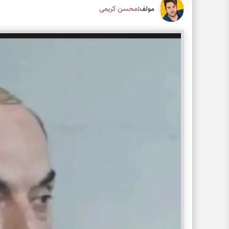
:
محسن کریمی
مولف