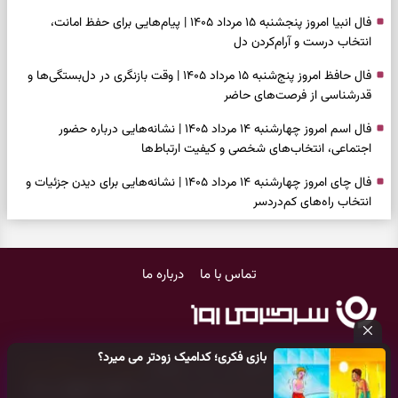
فال انبیا امروز پنجشنبه ۱۵ مرداد ۱۴۰۵ | پیام‌هایی برای حفظ امانت،
انتخاب درست و آرام‌کردن دل
فال حافظ امروز پنج‌شنبه ۱۵ مرداد ۱۴۰۵ | وقت بازنگری در دل‌بستگی‌ها و
قدرشناسی از فرصت‌های حاضر
فال اسم امروز چهارشنبه ۱۴ مرداد ۱۴۰۵ | نشانه‌هایی درباره حضور
اجتماعی، انتخاب‌های شخصی و کیفیت ارتباط‌ها
فال چای امروز چهارشنبه ۱۴ مرداد ۱۴۰۵ | نشانه‌هایی برای دیدن جزئیات و
انتخاب راه‌های کم‌دردسر
فال قهوه امروز چهارشنبه ۱۴ مرداد ۱۴۰۵ | نقش‌هایی برای بازیابی تمرکز و
شناخت ارزش فرصت‌های آرام
تماس با ما
درباره ما
فال شمع امروز چهارشنبه ۱۴ مرداد ۱۴۰۵ | نشانه‌هایی برای تنظیم سرعت و
انتخاب چیزی که ارزش ماندن دارد
بازی فکری | خرگوش در این جنگل پنهان شده؛ فقط ۷ ثانیه برای پیداکردنش
بازی فکری؛ کدامیک زودتر می میرد؟
فرصت دارید
کلیه حقوق مادی و معنوی این سایت متعلق به
پایگاه خبری سرگرمی روز
می‌باشد و هر گونه کپی‌برداری توسط دیگر سایت‌ها
اکیدا ممنوع
می‌باشد
فال ابجد امروز چهارشنبه ۱۴ مرداد ۱۴۰۵ | نیت‌هایی برای بازکردن گره‌های