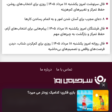
فال سرنوشت امروز یکشنبه ۱۸ مرداد ۱۴۰۵ | روزی برای انتخاب‌های روشن،
حفظ تمرکز و تغییرهای کم‌هزینه
۸ دعای مجرب برای آسان شدن امور و به اتمام رساندن کار‌ها
فال فرشتگان امروز یکشنبه ۱۸ مرداد ۱۴۰۵ | پیام‌هایی برای انتخاب‌های آرام،
حفظ تمرکز و بازگشت به چیزهای مهم
فال روزانه امروز یکشنبه ۱۸ مرداد ۱۴۰۵ | روزی برای کم‌کردن شتاب، دیدن
فرصت‌های واقعی و تصمیم‌های بی‌حاشیه
فال ابجد امروز شنبه ۱۷ مرداد ۱۴۰۵ | نیت‌هایی برای روشن‌شدن انتخاب‌ها
و کنارگذاشتن مسیرهای فرساینده
تماس با ما
درباره ما
فال تاروت امروز شنبه ۱۷ مرداد ۱۴۰۵ | کارت‌هایی برای تشخیص فرصت
واقعی، کم‌کردن بار اضافه و تصمیم بدون عجله
فال سرنوشت امروز شنبه ۱۷ مرداد ۱۴۰۵ | روزی برای انتخاب راه روشن‌تر و
بازی فکری؛ کدامیک زودتر می میرد؟
حفظ چیزهایی که ارزش ماندن دارند
کلیه حقوق مادی و معنوی این سایت متعلق به
پایگاه خبری سرگرمی روز
می‌باشد و هر گونه کپی‌برداری توسط دیگر سایت‌ها
اکیدا ممنوع
می‌باشد
دعای نجات از گرفتاری، غم و فقر؛ وقتی راه‌ها بسته شد این دعای معتبر را
و پیگرد قانونی دارد.
بخوانید