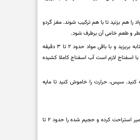
اد را هم بزنید تا با هم ترکیب شوند. مغز گردو
عطر و طعم خامی آن برطرف شود.
سپس، اسفناج پخته و آبکش شده را نیز داخل این تابه بریزید و با باقی مواد حدود ۲ تا ۳ دقیقه
با اسفناج لازم است آب اسفناج کاملا کشیده
ه کنید. سپس، حرارت را خاموش کنید تا مایه
در این مرحله از طرز تهیه پیراشکی اسفناج و پنیر، خمیر استراحت کرده و حجیم شده را حدود ۲ تا