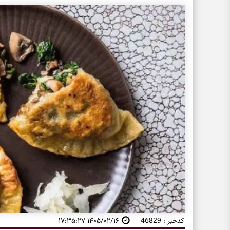
کدخبر : 46829
۱۴۰۵/۰۲/۱۶ ۱۷:۳۵:۲۷