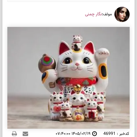
:
نگار چمنی
مولف
کدخبر : 46991
۱۴۰۵/۰۲/۱۹ ۰۷:۴۰:۰۰