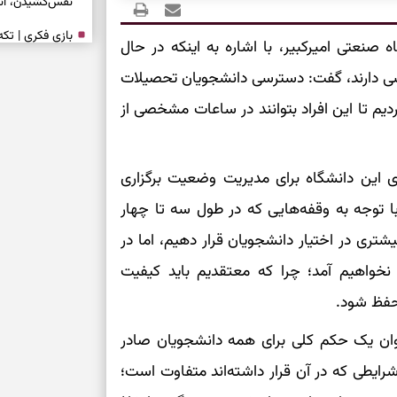
نفس‌کشیدن، انت
بازی فکری | تک
عتی امیرکبیر، با اشاره به اینکه در حال
۱۵ ثانیه برای پیداکردنش وقت دارید
دسترسی دارند، گفت: دسترسی دانشجویان تحصیلات
ردیم تا این افراد بتوانند در ساعات مشخصی از
تصمیم‌های سنجی
طرز تهیه کوکو 
برش‌خورده
ی این دانشگاه برای مدیریت وضعیت برگزاری
ا توجه به وقفه‌هایی که در طول سه تا چهار
برای حفظ آرامش
به تردیدها
ری در اختیار دانشجویان قرار دهیم، اما در
تست شخصیت شن
نخواهیم آمد؛ چرا که معتقدیم باید کیفیت
را گرفتند؟ انتخا
حفظ شود.
می‌دهد
توان یک حکم کلی برای همه دانشجویان صادر
حفظ دستاوردها 
ایطی که در آن قرار داشته‌اند متفاوت است؛
برای خانه‌دار شد