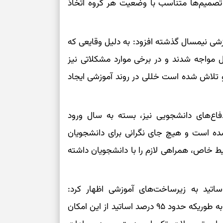
 تصمیم‌ها متناسب با وضعیت هر گروه اتخاذ
رسیدن به خانه‌ا
برای حفظ تمرکز،
زشی نیمسال‌ گذشته افزود: به دلیل وقایعی که
کم‌ریسک
ل مواجه شدند و در برخی موارد مشکلاتی نیز
 و تلاش شده است خللی در روند آموزشی ایجاد
تصمیم‌های دقیق
حفظ امانت، انت
فاع‌های دانشجویی نیز، بسته به سال ورود
شده است و هیچ جای نگرانی برای دانشجویان
در دل‌بستگی‌ها
یط خاص، همراهی لازم را با دانشجویان داشته
درباره حضور ا
ارتباط‌ها
تید به زیرساخت‌های آموزشی اظهار کرد:
دانشجویان و اساتید تقریباً به اینترنت دسترسی دارند؛ به طوریکه حدود ۹۵ درصد اساتید از این امکان
برای دیدن جزئیا