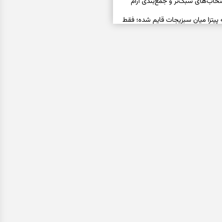
خاب‌های سبک‌تر و جمع‌بندی آرام
ه پیتزا میان سبزیجات قایم شده؛ فقط
فال ابجد امروز پنجشنبه ۱۵ مرداد ۱۴۰۵ | نیت‌هایی برای
ده و رهاشدن از انتظارهای بی‌نتیجه
سبزی مجلسی | سبز، خوش‌عطر و
فال تاروت امروز پنجشنبه ۱۵ مرداد ۱۴۰۵ | کارت‌هایی
، شناخت فرصت واقعی و پایان‌دادن
اسی | کدام سکه‌ها زودتر چشمتان
بتان باارزش‌ترین چیز زندگی‌تان را نشان
فال سرنوشت امروز پنجشنبه ۱۵ مرداد ۱۴۰۵ | روزی برای
و انتخاب مسیرهای کم‌هزینه‌تر
ن این دعا را بخوانید | دعایی کوتاه برای