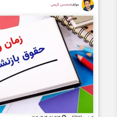
:
محسن کریمی
مولف