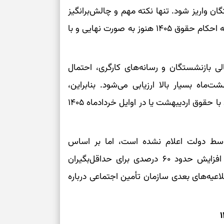
طرز تهیه لوبیا 
ساب بازنشستگان واریز شود. تنها نکته مهم و چالش‌برانگیز
دانه‌دانه، خوش‌
درباره حقوق بازنشستگان تأمین اجتماعی این است که احکام حقوق ۱۴۰۵ هنوز به صورت نهایی و با
برای سنجیدن اع
درست
ی بازنشستگان و رسانه‌های کارگری، احتمال
تست شخصیت شنا
‌ماه بسیار بالا ارزیابی می‌شود. بنابراین،
می‌گیرد؟ انتخا
می‌دهد
پیش‌بینی می‌گود که مابه‌التفاوت فروردین‌ماه همزمان با حقوق اردیبهشت یا در اوایل خردادماه ۱۴۰۵
فرصت‌هایی که ب
می‌گیرند
سط دولت اعلام نشده است، اما بر اساس
تست شخصیت شنا
بخشنامه مزد ۱۴۰۵ و صحبت‌های مقامات مربوطه، افزایش حدود ۶۰ درصدی برای حداقل‌بگیران
می‌کند؟ انتخابت
اعیه‌های بعدی سازمان تأمین اجتماعی درباره
دارند
پیام‌هایی برای 
ذهن