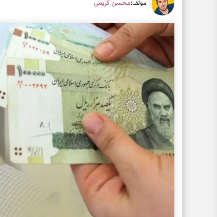
:
محسن کریمی
مولف