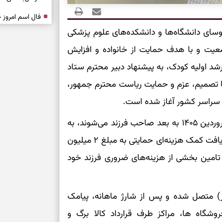
درباره حضور ا
روسای دانشگاه‌ها و دانشکده‌های علوم پزشکی
ارتباط‌ها
یت و با هدف حمایت از خانواده و افزایش
شد اولیه کودک، به پیشنهاد دبیر محترم ستاد
برای دیدن جزئیا
ا تصمیم، عزم و حمایت ریاست محترم جمهور،
برای بازیابی ت
بر اساس این طرح تمام مادران ایرانی که از تاریخ ۱ فروردین ۱۴۰۵ به بعد صاحب فرزند می‌شوند، به
برای تنظیم سرع
مدت ۲ سال (تا ۲۴ ماهگی فرزند)، ماهانه مشمول دریافت کمک هزینه‌ای حمایتی به مبلغ ۲ میلیون
ی تامین بخشی از هزینه‌های ضروری فرزند خود
ثانیه برای پیدا
برای بازکردن گ
ر) متصل شده و پس از شارژ ماهانه، پیامک
طرز تهیه لوبیا 
روشگاه ها، مراکز طرف قرارداد کالا برگ و
دانه‌دانه، خوش‌