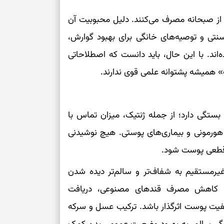
شروع‌های حساب
ب را ناشتا یا حدود ۲۰ دقیقه قبل از صبحانه مصرف می‌کنند. دلیل محبوبیت آن
 و توصیه‌های خانگی برای بهبود گوارش،
اصلاح مسیر، حف
د. با این حال، باید دانست که اصطلاحاتی
امید، شناخت هم
همیشه پشتوانه علمی قوی ندارند.
انتخاب همراه، 
تردیدها
تگی دارد؛ از جمله ژنتیک، میزان تماس با
 هورمونی و بیماری‌های پوستی. هیچ نوشیدنی
دیدن فرصت‌های 
 قطعی پوست شود.
اضافی
یرمستقیم به شفاف‌تر و سالم‌تر دیده شدن
فرصت‌های نزدیک
، کاهش مصرف قندهای مصنوعی، دریافت
تازه
کیفیت پوست اثرگذار باشد. ترکیب عسل و سرکه
حفظ آرامش، تکم