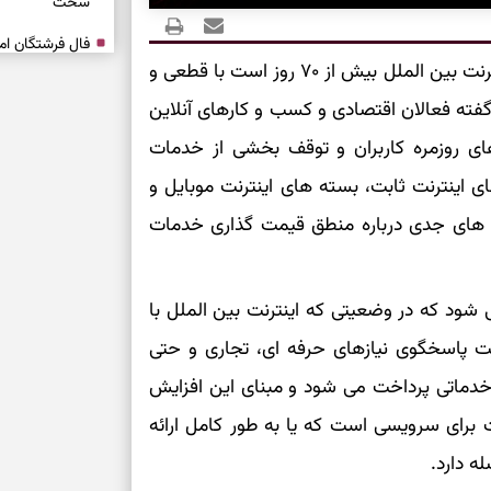
سخت
برای آرام‌کردن 
به گزارش رکنا، در حالی که اینترنت بین الملل بیش از ۷۰ روز است با قطعی و
فته فعالان اقتصادی و کسب و کارهای آنلاین
نفس‌کشیدن، انت
 روزمره کاربران و توقف بخشی از خدمات
بازی فکری | تک
 اینترنت ثابت، بسته های اینترنت موبایل و
۱۵ ثانیه برای پیداکردنش وقت دارید
ش های جدی درباره منطق قیمت گذاری خدمات
تصمیم‌های سنجی
طرز تهیه کوکو 
شود که در وضعیتی که اینترنت بین الملل با
برش‌خورده
یت پاسخگوی نیازهای حرفه ای، تجاری و حتی
 خدماتی پرداخت می شود و مبنای این افزایش
برای حفظ آرامش
به تردیدها
برای سرویسی است که یا به طور کامل ارائه
ه دارد.
تست شخصیت شن
را گرفتند؟ انتخا