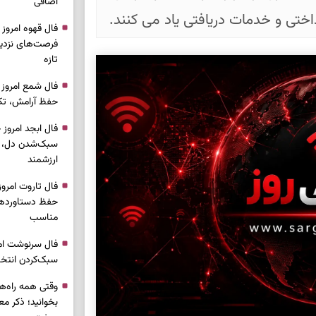
اضافی
رداختی و خدمات دریافتی یاد می کنند.
فرصت‌های نزدیک
تازه
حفظ آرامش، تکم
سبک‌شدن دل، 
ارزشمند
حفظ دستاوردها،
مناسب
سبک‌کردن انتخا
وقتی همه راه‌ه
بخوانید؛ ذکر م