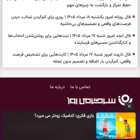
حفظ تمرکز و بازگشت به چیزهای مهم
فال روزانه امروز یکشنبه ۱۸ مرداد ۱۴۰۵ | روزی برای کم‌کردن شتاب، دیدن
فرصت‌های واقعی و تصمیم‌های بی‌حاشیه
فال ابجد امروز شنبه ۱۷ مرداد ۱۴۰۵ | نیت‌هایی برای روشن‌شدن انتخاب‌ها
و کنارگذاشتن مسیرهای فرساینده
فال تاروت امروز شنبه ۱۷ مرداد ۱۴۰۵ | کارت‌هایی برای تشخیص فرصت
واقعی، کم‌کردن بار اضافه و تصمیم بدون عجله
فال سرنوشت امروز شنبه ۱۷ مرداد ۱۴۰۵ | روزی برای انتخاب راه روشن‌تر و
حفظ چیزهایی که ارزش ماندن دارند
تماس با ما
درباره ما
دعای نجات از گرفتاری، غم و فقر؛ وقتی راه‌ها بسته شد این دعای معتبر را
بخوانید
فال فرشتگان امروز شنبه ۱۷ مرداد ۱۴۰۵ | پیام‌هایی برای شروع سنجیده،
بازی فکری؛ کدامیک زودتر می میرد؟
حفظ ارزش‌ها و سبک‌کردن ذهن
کلیه حقوق مادی و معنوی این سایت متعلق به
پایگاه خبری سرگرمی روز
می‌باشد و هر گونه کپی‌برداری توسط دیگر سایت‌ها
اکیدا ممنوع
می‌باشد
فال روزانه امروز شنبه ۱۷ مرداد ۱۴۰۵ | روزی برای شروع‌های حساب‌شده و
و پیگرد قانونی دارد.
جمع‌کردن حاشیه‌ها