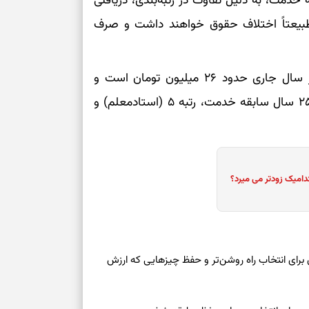
 است دو معلم با ۳۰ سال سابقه خدمت، به دلیل تفاوت در رتبه‌بندی، دریافتی
نفس‌کشیدن، انت
وتی داشته باشند؛ برای مثال رتبه ۳ و رتبه ۵ طبیعتاً اختلاف حقوق خواهند داشت و صرف
بازی فکری | تک
۱۵ ثانیه برای پیداکردنش وقت دارید
پیگیری‌ها نشان می‌دهد حداقل حقوق فرهنگیان در سال جاری حدود ۲۶ میلیون تومان است و
تصمیم‌های سنجی
حداکثر دریافتی معلمان نیز برای افراد دارای بیش از ۲۵ سال سابقه خدمت، رتبه ۵ (استادمعلم) و
طرز تهیه کوکو 
برش‌خورده
برای حفظ آرامش
دامیک زودتر می میرد؟
به تردیدها
تست شخصیت شن
را گرفتند؟ انتخا
می‌دهد
 امروز شنبه ۱۷ مرداد ۱۴۰۵ | روزی برای انتخاب راه روشن‌تر و حفظ چیزهایی که ارزش
حفظ دستاوردها 