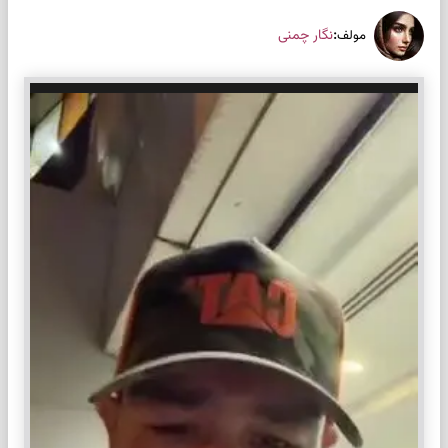
:
نگار چمنی
مولف