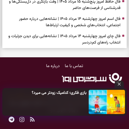
فال حافظ امروز پنج‌شنبه ۱۵ مرداد ۱۴۰۵ | وقت بازنگری در دل‌بستگی‌ها و
قدرشناسی از فرصت‌های حاضر
فال اسم امروز چهارشنبه ۱۴ مرداد ۱۴۰۵ | نشانه‌هایی درباره حضور
اجتماعی، انتخاب‌های شخصی و کیفیت ارتباط‌ها
فال چای امروز چهارشنبه ۱۴ مرداد ۱۴۰۵ | نشانه‌هایی برای دیدن جزئیات و
انتخاب راه‌های کم‌دردسر
فال قهوه امروز چهارشنبه ۱۴ مرداد ۱۴۰۵ | نقش‌هایی برای بازیابی تمرکز و
شناخت ارزش فرصت‌های آرام
تماس با ما
درباره ما
فال شمع امروز چهارشنبه ۱۴ مرداد ۱۴۰۵ | نشانه‌هایی برای تنظیم سرعت و
انتخاب چیزی که ارزش ماندن دارد
بازی فکری | خرگوش در این جنگل پنهان شده؛ فقط ۷ ثانیه برای پیداکردنش
بازی فکری؛ کدامیک زودتر می میرد؟
فرصت دارید
کلیه حقوق مادی و معنوی این سایت متعلق به
پایگاه خبری سرگرمی روز
می‌باشد و هر گونه کپی‌برداری توسط دیگر سایت‌ها
اکیدا ممنوع
می‌باشد
فال ابجد امروز چهارشنبه ۱۴ مرداد ۱۴۰۵ | نیت‌هایی برای بازکردن گره‌های
و پیگرد قانونی دارد.
کوچک و حفظ مسیرهای ارزشمند
طرز تهیه لوبیا پلو مجلسی با گوشت چرخ‌کرده | دانه‌دانه، خوش‌عطر و