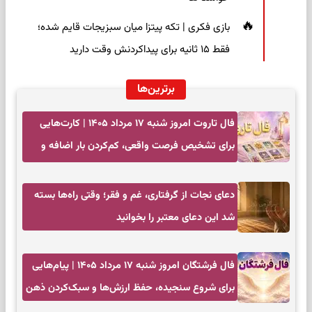
بازی فکری | تکه پیتزا میان سبزیجات قایم شده؛
فقط ۱۵ ثانیه برای پیداکردنش وقت دارید
برترین‌ها
فال تاروت امروز شنبه ۱۷ مرداد ۱۴۰۵ | کارت‌هایی
برای تشخیص فرصت واقعی، کم‌کردن بار اضافه و
تصمیم بدون عجله
دعای نجات از گرفتاری، غم و فقر؛ وقتی راه‌ها بسته
شد این دعای معتبر را بخوانید
فال فرشتگان امروز شنبه ۱۷ مرداد ۱۴۰۵ | پیام‌هایی
برای شروع سنجیده، حفظ ارزش‌ها و سبک‌کردن ذهن