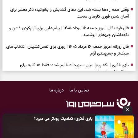
وقتی همه راه‌ها بسته شد، این دعای گشایش را بخوانید؛ ذکر معتبر برای
آسان شدن فوری کارهای سخت
فال فرشتگان امروز جمعه ۱۶ مرداد ۱۴۰۵ | پیام‌هایی برای آرام‌کردن ذهن و
نگه‌داشتن چیزهای ارزشمند
فال روزانه امروز جمعه ۱۶ مرداد ۱۴۰۵ | روزی برای نفس‌کشیدن، انتخاب‌های
سبک‌تر و جمع‌بندی آرام
بازی فکری | تکه پیتزا میان سبزیجات قایم شده؛ فقط ۱۵ ثانیه برای
پیداکردنش وقت دارید
فال ابجد امروز پنجشنبه ۱۵ مرداد ۱۴۰۵ | نیت‌هایی برای تصمیم‌های
تماس با ما
درباره ما
سنجیده و رهاشدن از انتظارهای بی‌نتیجه
طرز تهیه کوکو سبزی مجلسی | سبز، خوش‌عطر و برش‌خورده
فال تاروت امروز پنجشنبه ۱۵ مرداد ۱۴۰۵ | کارت‌هایی برای حفظ آرامش،
بازی فکری؛ کدامیک زودتر می میرد؟
شناخت فرصت واقعی و پایان‌دادن به تردیدها
کلیه حقوق مادی و معنوی این سایت متعلق به
پایگاه خبری سرگرمی روز
می‌باشد و هر گونه کپی‌برداری توسط دیگر سایت‌ها
اکیدا ممنوع
می‌باشد
تست شخصیت شناسی | کدام سکه‌ها زودتر چشمتان را گرفتند؟ انتخابتان
و پیگرد قانونی دارد.