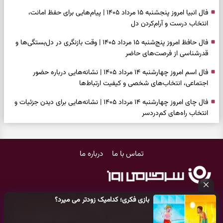
فال انبیا امروز پنجشنبه ۱۵ مرداد ۱۴۰۵ | پیام‌هایی برای حفظ امانت،
انتخاب درست و آرام‌کردن دل
فال حافظ امروز پنج‌شنبه ۱۵ مرداد ۱۴۰۵ | وقت بازنگری در دل‌بستگی‌ها و
قدرشناسی از فرصت‌های حاضر
فال اسم امروز چهارشنبه ۱۴ مرداد ۱۴۰۵ | نشانه‌هایی درباره حضور
اجتماعی، انتخاب‌های شخصی و کیفیت ارتباط‌ها
فال چای امروز چهارشنبه ۱۴ مرداد ۱۴۰۵ | نشانه‌هایی برای دیدن جزئیات و
انتخاب راه‌های کم‌دردسر
فال قهوه امروز چهارشنبه ۱۴ مرداد ۱۴۰۵ | نقش‌هایی برای بازیابی تمرکز و
شناخت ارزش فرصت‌های آرام
تماس با ما
درباره ما
فال شمع امروز چهارشنبه ۱۴ مرداد ۱۴۰۵ | نشانه‌هایی برای تنظیم سرعت و
انتخاب چیزی که ارزش ماندن دارد
بازی فکری | خرگوش در این جنگل پنهان شده؛ فقط ۷ ثانیه برای پیداکردنش
بازی فکری؛ کدامیک زودتر می میرد؟
فرصت دارید
کلیه حقوق مادی و معنوی این سایت متعلق به
پایگاه خبری سرگرمی روز
می‌باشد و هر گونه کپی‌برداری توسط دیگر سایت‌ها
اکیدا ممنوع
می‌باشد
فال ابجد امروز چهارشنبه ۱۴ مرداد ۱۴۰۵ | نیت‌هایی برای بازکردن گره‌های