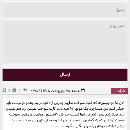
ارسال
دارک
0
0
جمعه ۲۵ اردیبهشت ۱۴۰۵ | ۲۳:۵۹
الان ما موتورسورها که کارت سوخت نداریم وبنزین ازاد باید بزنیم وهمونم نیست باید
چیکار کنیم من مستاجرم یک موتور ۹۲ هندادارم کارت سوخت نمیدن ازاد هم نمیدن
باید چیکارکنم دزدی کنم من تنها نیست حداقل ۲۰میلیون موتوربدون کارت سوخت
هست توکشور که زندگیشون باهمین بنزین ازاد وبدبختی دارن سر میکنن حمایت
مردم دولت ازخودش با سهل انگاری نگیره ...........