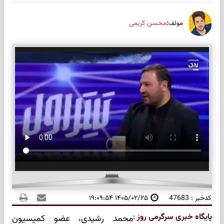
:
محسن کریمی
مولف
کدخبر : 47683
۱۴۰۵/۰۲/۲۵ ۱۹:۰۹:۵۴
پایگاه خبری سرگرمی روز
:
محمد رشیدی، عضو کمیسیون