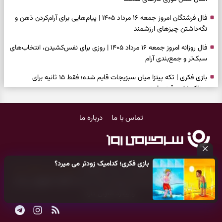
فال فرشتگان امروز جمعه ۱۶ مرداد ۱۴۰۵ | پیام‌هایی برای آرام‌کردن ذهن و
نگه‌داشتن چیزهای ارزشمند
فال روزانه امروز جمعه ۱۶ مرداد ۱۴۰۵ | روزی برای نفس‌کشیدن، انتخاب‌های
سبک‌تر و جمع‌بندی آرام
بازی فکری | تکه پیتزا میان سبزیجات قایم شده؛ فقط ۱۵ ثانیه برای
پیداکردنش وقت دارید
فال ابجد امروز پنجشنبه ۱۵ مرداد ۱۴۰۵ | نیت‌هایی برای تصمیم‌های
تماس با ما
درباره ما
سنجیده و رهاشدن از انتظارهای بی‌نتیجه
طرز تهیه کوکو سبزی مجلسی | سبز، خوش‌عطر و برش‌خورده
فال تاروت امروز پنجشنبه ۱۵ مرداد ۱۴۰۵ | کارت‌هایی برای حفظ آرامش،
بازی فکری؛ کدامیک زودتر می میرد؟
شناخت فرصت واقعی و پایان‌دادن به تردیدها
کلیه حقوق مادی و معنوی این سایت متعلق به
پایگاه خبری سرگرمی روز
می‌باشد و هر گونه کپی‌برداری توسط دیگر سایت‌ها
اکیدا ممنوع
می‌باشد
تست شخصیت شناسی | کدام سکه‌ها زودتر چشمتان را گرفتند؟ انتخابتان
و پیگرد قانونی دارد.
باارزش‌ترین چیز زندگی‌تان را نشان می‌دهد
فال سرنوشت امروز پنجشنبه ۱۵ مرداد ۱۴۰۵ | روزی برای حفظ دستاوردها و