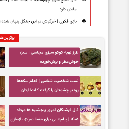
فال شمع ام
ماندن دارد
بازی فکری | خرگوش در این جنگل پنهان شده؛ فقط ۷ ثانیه برای پیداکردنش فر
برترین‌ها
طرز تهیه کوکو سبزی مجلسی | سبز،
خوش‌عطر و برش‌خورده
تست شخصیت شناسی | کدام سکه‌ها
زودتر چشمتان را گرفتند؟ انتخابتان
باارزش‌ترین چیز زندگی‌تان را نشان می‌دهد
فال فرشتگان امروز پنجشنبه ۱۵ مرداد
۱۴۰۵ | پیام‌هایی برای حفظ تمرکز، بازسازی
اعتماد و انتخاب‌های کم‌ریسک