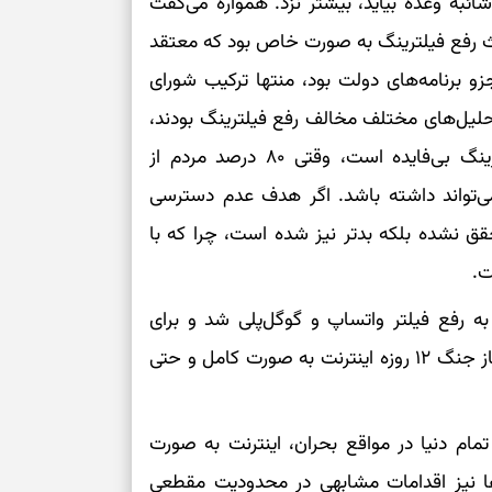
شائبه وعده بیاید، بیشتر نزد. همواره می‌گفت
بحث رفع فیلترینگ به صورت خاص بود که معتقد
برای سنجیدن اع
و برنامه‌های دولت بود، منتها ترکیب شورای
درست
حلیل‌های مختلف مخالف رفع فیلترینگ بودند،
تست شخصیت شنا
می‌گیرد؟ انتخا
دکتر پزشکیان بسیار تلاش و صحبت کرد که فیلترینگ بی‌فایده است، وقتی ۸۰ درصد مردم از
می‌دهد
می‌تواند داشته باشد. اگر هدف عدم دسترسی
ق نشده بلکه بدتر نیز شده است، چرا که با
فرصت‌هایی که ب
می‌گیرند
ت.
تست شخصیت شنا
ه رفع فیلتر واتساپ و گوگل‌پلی شد و برای
می‌کند؟ انتخابت
دارند
تلگرام نیز برنامه‌ریزی صورت گرفت که متاسفانه با آغاز جنگ ۱۲ روزه اینترنت به صورت کامل و حتی
پیام‌هایی برای 
ذهن
تمام دنیا در مواقع بحران، اینترنت به صورت
 نیز اقدامات مشابهی در محدودیت مقطعی
برای پیدا کردن