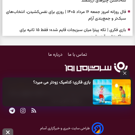
نگه‌داشتن چیزهای ارزشمند
فال روزانه امروز جمعه ۱۶ مرداد ۱۴۰۵ | روزی برای نفس‌کشیدن، انتخاب‌های
سبک‌تر و جمع‌بندی آرام
بازی فکری | تکه پیتزا میان سبزیجات قایم شده؛ فقط ۱۵ ثانیه برای
پیداکردنش وقت دارید
فال ابجد امروز پنجشنبه ۱۵ مرداد ۱۴۰۵ | نیت‌هایی برای تصمیم‌های
تماس با ما
درباره ما
سنجیده و رهاشدن از انتظارهای بی‌نتیجه
طرز تهیه کوکو سبزی مجلسی | سبز، خوش‌عطر و برش‌خورده
فال تاروت امروز پنجشنبه ۱۵ مرداد ۱۴۰۵ | کارت‌هایی برای حفظ آرامش،
بازی فکری؛ کدامیک زودتر می میرد؟
شناخت فرصت واقعی و پایان‌دادن به تردیدها
کلیه حقوق مادی و معنوی این سایت متعلق به
پایگاه خبری سرگرمی روز
می‌باشد و هر گونه کپی‌برداری توسط دیگر سایت‌ها
اکیدا ممنوع
می‌باشد
تست شخصیت شناسی | کدام سکه‌ها زودتر چشمتان را گرفتند؟ انتخابتان
و پیگرد قانونی دارد.
باارزش‌ترین چیز زندگی‌تان را نشان می‌دهد
فال سرنوشت امروز پنجشنبه ۱۵ مرداد ۱۴۰۵ | روزی برای حفظ دستاوردها و
انتخاب مسیرهای کم‌هزینه‌تر
طراحی سایت خبری و خبرگزاری آسام
برای خانه‌دار شدن این دعا را بخوانید | دعایی کوتاه برای رسیدن به خانه‌ای