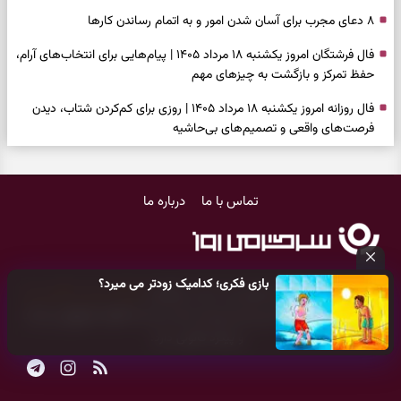
۸ دعای مجرب برای آسان شدن امور و به اتمام رساندن کار‌ها
فال فرشتگان امروز یکشنبه ۱۸ مرداد ۱۴۰۵ | پیام‌هایی برای انتخاب‌های آرام،
حفظ تمرکز و بازگشت به چیزهای مهم
فال روزانه امروز یکشنبه ۱۸ مرداد ۱۴۰۵ | روزی برای کم‌کردن شتاب، دیدن
فرصت‌های واقعی و تصمیم‌های بی‌حاشیه
فال ابجد امروز شنبه ۱۷ مرداد ۱۴۰۵ | نیت‌هایی برای روشن‌شدن انتخاب‌ها
و کنارگذاشتن مسیرهای فرساینده
تماس با ما
درباره ما
فال تاروت امروز شنبه ۱۷ مرداد ۱۴۰۵ | کارت‌هایی برای تشخیص فرصت
واقعی، کم‌کردن بار اضافه و تصمیم بدون عجله
فال سرنوشت امروز شنبه ۱۷ مرداد ۱۴۰۵ | روزی برای انتخاب راه روشن‌تر و
بازی فکری؛ کدامیک زودتر می میرد؟
حفظ چیزهایی که ارزش ماندن دارند
کلیه حقوق مادی و معنوی این سایت متعلق به
پایگاه خبری سرگرمی روز
می‌باشد و هر گونه کپی‌برداری توسط دیگر سایت‌ها
اکیدا ممنوع
می‌باشد
دعای نجات از گرفتاری، غم و فقر؛ وقتی راه‌ها بسته شد این دعای معتبر را
و پیگرد قانونی دارد.
بخوانید
فال فرشتگان امروز شنبه ۱۷ مرداد ۱۴۰۵ | پیام‌هایی برای شروع سنجیده،
حفظ ارزش‌ها و سبک‌کردن ذهن