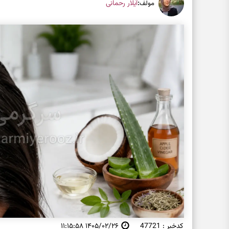
:
آیلار رحمانی
مولف
کدخبر : 47721
۱۴۰۵/۰۲/۲۶ ۱۱:۱۵:۵۸