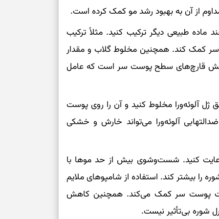
داوم از آن به بهبود رشد مو کمک کرده است.
برای آرام‌کردن 
د ماده طبیعی دیگر ترکیب کنید. مثلاً ترکیب
ت سر کمک کند. همچنین مخلوط گلاب و مقدار
نفس‌کشیدن، انت
کاهش قارچ‌های سطح پوست سر است که عامل
بازی فکری | تک
۱۵ ثانیه برای پیداکردنش وقت دارید
ژل آلوئه‌ورا مخلوط کنید و آن را روی پوست
تصمیم‌های سنجی
دالتهابی آلوئه‌ورا می‌تواند خارش و خشکی
طرز تهیه کوکو 
برش‌خورده
 رعایت کنید. شست‌وشوی بیش از حد موها با
برای حفظ آرامش
 را بیشتر کند. استفاده از شامپوهای ملایم
به تردیدها
مت پوست سر کمک می‌کند. همچنین کاهش
تست شخصیت شن
را گرفتند؟ انتخا
 شوره بی‌تأثیر نیست.
می‌دهد