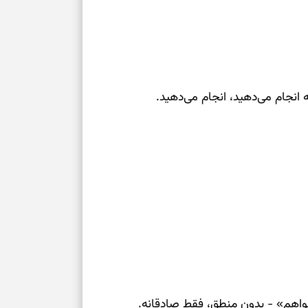
بخوانید؛ دعایی 
تغییر ریتم و ر
بازی فکری؛ کدا
که انجام می‌دهید، انجام می‌دهید.
تست هوش؛ دلیل
چیست؟
وفاداری، تدبیر و
سبک‌کردن دل و
درباره اثرگذار
واهم» - بدون منطق، فقط صادقانه.