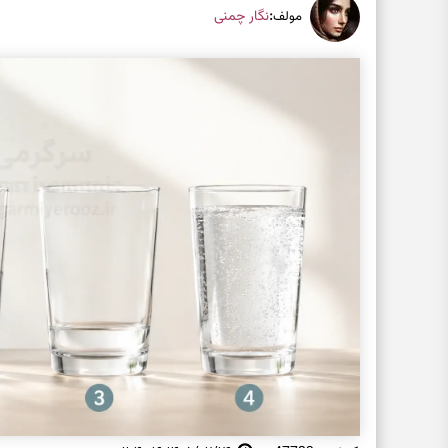
:
نگار چمنی
مولف