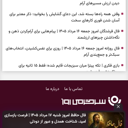
دیدن ارزش مسیرهای آرام
وقتی همه راه‌ها بسته شد، این دعای گشایش را بخوانید؛ ذکر معتبر برای
آسان شدن فوری کارهای سخت
فال فرشتگان امروز جمعه ۱۶ مرداد ۱۴۰۵ | پیام‌هایی برای آرام‌کردن ذهن و
نگه‌داشتن چیزهای ارزشمند
فال روزانه امروز جمعه ۱۶ مرداد ۱۴۰۵ | روزی برای نفس‌کشیدن، انتخاب‌های
سبک‌تر و جمع‌بندی آرام
بازی فکری | تکه پیتزا میان سبزیجات قایم شده؛ فقط ۱۵ ثانیه برای
پیداکردنش وقت دارید
فال ابجد امروز پنجشنبه ۱۵ مرداد ۱۴۰۵ | نیت‌هایی برای تصمیم‌های
تماس با ما
درباره ما
سنجیده و رهاشدن از انتظارهای بی‌نتیجه
طرز تهیه کوکو سبزی مجلسی | سبز، خوش‌عطر و برش‌خورده
فال تاروت امروز پنجشنبه ۱۵ مرداد ۱۴۰۵ | کارت‌هایی برای حفظ آرامش،
فال حافظ امروز شنبه ۱۷ مرداد ۱۴۰۵ | فرصت بازسازی
شناخت فرصت واقعی و پایان‌دادن به تردیدها
کلیه حقوق مادی و معنوی این سایت متعلق به
پایگاه خبری سرگرمی روز
امید، شناخت همدل و عبور از دودلی
می‌باشد و هر گونه کپی‌برداری توسط دیگر سایت‌ها
اکیدا ممنوع
می‌باشد