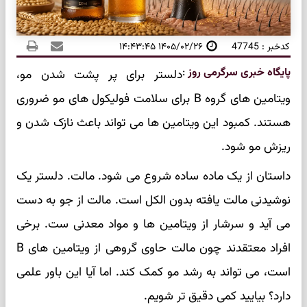
کدخبر : 47745
۱۴۰۵/۰۲/۲۶ ۱۴:۴۳:۴۵
پایگاه خبری سرگرمی روز
:
دلستر برای پر پشت شدن مو،
ویتامین های گروه B برای سلامت فولیکول های مو ضروری
هستند. کمبود این ویتامین ها می تواند باعث نازک شدن و
ریزش مو شود.
داستان از یک ماده ساده شروع می شود. مالت. دلستر یک
نوشیدنی مالت یافته بدون الکل است. مالت از جو به دست
می آید و سرشار از ویتامین ها و مواد معدنی ست. برخی
افراد معتقدند چون مالت حاوی گروهی از ویتامین های B
است، می تواند به رشد مو کمک کند. اما آیا این باور علمی
دارد؟ بیایید کمی دقیق تر شویم.