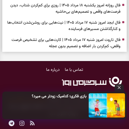
فال روزانه امروز یکشنبه ۱۸ مرداد ۱۴۰۵ | روزی برای کم‌کردن شتاب، دیدن
فرصت‌های واقعی و تصمیم‌های بی‌حاشیه
فال ابجد امروز شنبه ۱۷ مرداد ۱۴۰۵ | نیت‌هایی برای روشن‌شدن انتخاب‌ها
و کنارگذاشتن مسیرهای فرساینده
فال تاروت امروز شنبه ۱۷ مرداد ۱۴۰۵ | کارت‌هایی برای تشخیص فرصت
واقعی، کم‌کردن بار اضافه و تصمیم بدون عجله
فال سرنوشت امروز شنبه ۱۷ مرداد ۱۴۰۵ | روزی برای انتخاب راه روشن‌تر و
حفظ چیزهایی که ارزش ماندن دارند
تماس با ما
درباره ما
دعای نجات از گرفتاری، غم و فقر؛ وقتی راه‌ها بسته شد این دعای معتبر را
بخوانید
فال فرشتگان امروز شنبه ۱۷ مرداد ۱۴۰۵ | پیام‌هایی برای شروع سنجیده،
بازی فکری؛ کدامیک زودتر می میرد؟
حفظ ارزش‌ها و سبک‌کردن ذهن
کلیه حقوق مادی و معنوی این سایت متعلق به
پایگاه خبری سرگرمی روز
می‌باشد و هر گونه کپی‌برداری توسط دیگر سایت‌ها
اکیدا ممنوع
می‌باشد
فال روزانه امروز شنبه ۱۷ مرداد ۱۴۰۵ | روزی برای شروع‌های حساب‌شده و
و پیگرد قانونی دارد.
جمع‌کردن حاشیه‌ها
فال انبیا امروز شنبه ۱۷ مرداد ۱۴۰۵ | پیام‌هایی برای اصلاح مسیر، حفظ امید