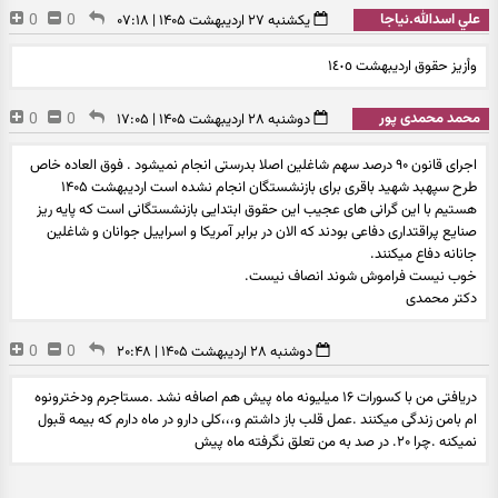
علي اسدالله.نياجا
0
0
یکشنبه ۲۷ اردیبهشت ۱۴۰۵ | ۰۷:۱۸
وأزيز حقوق ارديبهشت ١٤٠٥
محمد محمدی پور
0
0
دوشنبه ۲۸ اردیبهشت ۱۴۰۵ | ۱۷:۰۵
اجرای قانون ۹۰ درصد سهم شاغلین اصلا بدرستی انجام نمیشود . فوق العاده خاص
طرح سپهبد شهید باقری برای بازنشستگان انجام نشده است اردیبهشت ۱۴۰۵
هستیم با این گرانی های عجیب این حقوق ابتدایی بازنشستگانی است که پایه ریز
صنایع پراقتداری دفاعی بودند که الان در برابر آمریکا و اسراییل جوانان و شاغلین
جانانه دفاع میکنند.
خوب نیست فراموش شوند انصاف نیست.
دکتر محمدی
0
0
دوشنبه ۲۸ اردیبهشت ۱۴۰۵ | ۲۰:۴۸
دریافتی من با کسورات ۱۶ میلیونه ماه پیش هم اصافه نشد .مستاجرم ودخترونوه
ام بامن زندگی میکنند .عمل قلب باز داشتم و،،،کلی دارو در ماه دارم که بیمه قبول
نمیکنه .چرا ۲۰. در صد به من تعلق نگرفته ماه پیش