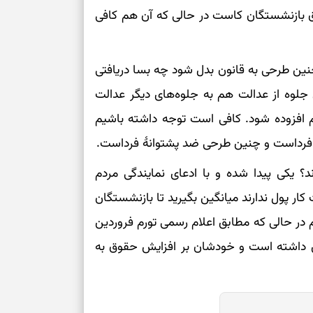
بخوانید؛ دعایی 
وق بازنشستگان کاست در حالی که آن هم کافی
تغییر ریتم و ر
 چنین طرحی به قانون بدل شود چه بسا دریافتی
بازی فکری؛ کدا
 جلوه از عدالت هم به جلوه‌های دیگر عدالت
تست هوش؛ دلیل
 افزوده شود. کافی است توجه داشته باشیم
چیست؟
نۀ فرداست و چنین طرحی ضد پشتوانۀ فرداست.
وفاداری، تدبیر و
؟ یکی پیدا شده و با ادعای نمایندگی مردم
کار پول ندارند میانگین بگیرید تا بازنشستگان
سبک‌کردن دل و
 در حالی که مطابق اعلام رسمی تورم فروردین
ین سال قبل ۷۰ درصد افزایش داشته است و خودشان بر افزایش حقوق به
درباره اثرگذار