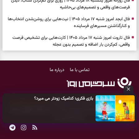
فال روزانه امروز یکشنبه ۱۸ مرداد ۱۴۰۵ | روزی برای کم‌کردن شتاب، دیدن
فرصت‌های واقعی و تصمیم‌های بی‌حاشیه
فال ابجد امروز شنبه ۱۷ مرداد ۱۴۰۵ | نیت‌هایی برای روشن‌شدن انتخاب‌ها
و کنارگذاشتن مسیرهای فرساینده
فال تاروت امروز شنبه ۱۷ مرداد ۱۴۰۵ | کارت‌هایی برای تشخیص فرصت
واقعی، کم‌کردن بار اضافه و تصمیم بدون عجله
فال سرنوشت امروز شنبه ۱۷ مرداد ۱۴۰۵ | روزی برای انتخاب راه روشن‌تر و
حفظ چیزهایی که ارزش ماندن دارند
تماس با ما
درباره ما
دعای نجات از گرفتاری، غم و فقر؛ وقتی راه‌ها بسته شد این دعای معتبر را
بخوانید
فال فرشتگان امروز شنبه ۱۷ مرداد ۱۴۰۵ | پیام‌هایی برای شروع سنجیده،
بازی فکری؛ کدامیک زودتر می میرد؟
حفظ ارزش‌ها و سبک‌کردن ذهن
کلیه حقوق مادی و معنوی این سایت متعلق به
پایگاه خبری سرگرمی روز
می‌باشد و هر گونه کپی‌برداری توسط دیگر سایت‌ها
اکیدا ممنوع
می‌باشد
فال روزانه امروز شنبه ۱۷ مرداد ۱۴۰۵ | روزی برای شروع‌های حساب‌شده و
و پیگرد قانونی دارد.
جمع‌کردن حاشیه‌ها
فال انبیا امروز شنبه ۱۷ مرداد ۱۴۰۵ | پیام‌هایی برای اصلاح مسیر، حفظ امید
و عمل به مسئولیت‌ها