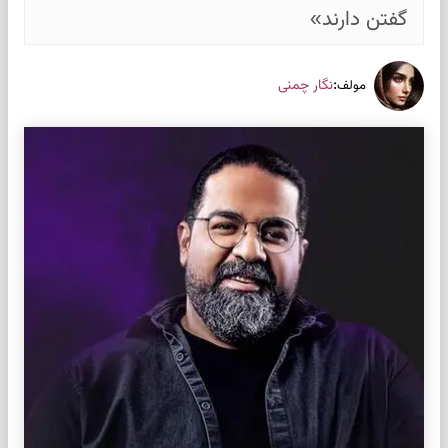
گفتن دارند»
:
نگار چمنی
مولف