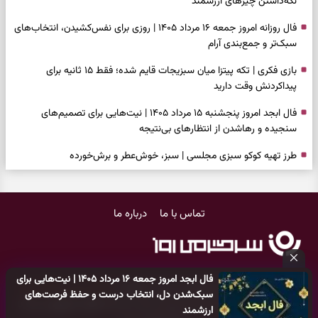
نگه‌داشتن چیزهای ارزشمند
فال روزانه امروز جمعه ۱۶ مرداد ۱۴۰۵ | روزی برای نفس‌کشیدن، انتخاب‌های
سبک‌تر و جمع‌بندی آرام
بازی فکری | تکه پیتزا میان سبزیجات قایم شده؛ فقط ۱۵ ثانیه برای
پیداکردنش وقت دارید
فال ابجد امروز پنجشنبه ۱۵ مرداد ۱۴۰۵ | نیت‌هایی برای تصمیم‌های
سنجیده و رهاشدن از انتظارهای بی‌نتیجه
طرز تهیه کوکو سبزی مجلسی | سبز، خوش‌عطر و برش‌خورده
فال تاروت امروز پنجشنبه ۱۵ مرداد ۱۴۰۵ | کارت‌هایی برای حفظ آرامش،
شناخت فرصت واقعی و پایان‌دادن به تردیدها
تماس با ما
درباره ما
تست شخصیت شناسی | کدام سکه‌ها زودتر چشمتان را گرفتند؟ انتخابتان
باارزش‌ترین چیز زندگی‌تان را نشان می‌دهد
فال سرنوشت امروز پنجشنبه ۱۵ مرداد ۱۴۰۵ | روزی برای حفظ دستاوردها و
فال ابجد امروز جمعه ۱۶ مرداد ۱۴۰۵ | نیت‌هایی برای
انتخاب مسیرهای کم‌هزینه‌تر
کلیه حقوق مادی و معنوی این سایت متعلق به
پایگاه خبری سرگرمی روز
سبک‌شدن دل، انتخاب درست و حفظ فرصت‌های
می‌باشد و هر گونه کپی‌برداری توسط دیگر سایت‌ها
اکیدا ممنوع
می‌باشد
ارزشمند
برای خانه‌دار شدن این دعا را بخوانید | دعایی کوتاه برای رسیدن به خانه‌ای