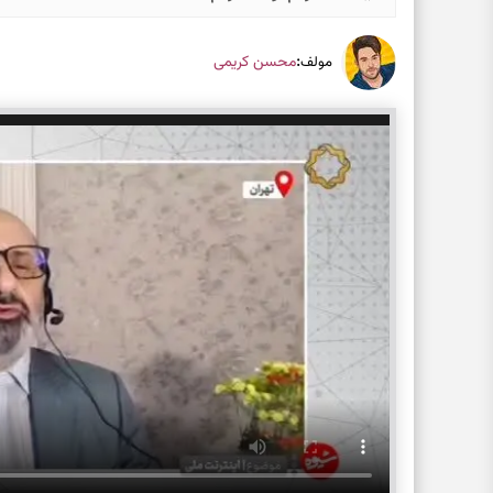
:
محسن کریمی
مولف