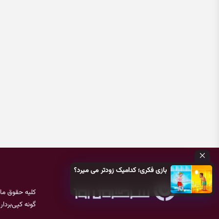
بازی فکری؛ کدامیک زودتر می میرد؟
کلیه حقوق ما
گونه کپی‌بردا