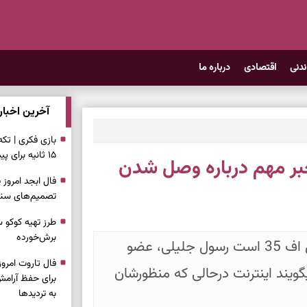
ندنی
اقتصادی
درباره ما
آخرین اخبار
بازی فکری | تک
۱۵ ثانیه برای پیداکردنش وقت دارید
بر مهم درباره وصل شدن
تصمیم‌های سنجی
طرز تهیه کوکو 
برش‌خورده
اینترنت بین المللی اینستاگرام و تلگرام مثل اف 35 است رسول جلیلی، عضو
یند اینترنت درحالی که منظورشان
برای حفظ آرامش
به تردیدها