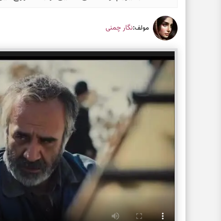
:
نگار چمنی
مولف