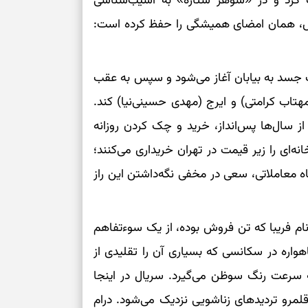
ت کرد و در «شوهر ستاره» به آسیب‌شناسی
‌اش، همان امضای همیشگی را حفظ کرده است:
برای سنجیدن اع
درست
تست شخصیت شنا
 جسد به بیابان آغاز می‌شود و سپس به عقب
می‌گیرد؟ انتخا
(مهتاب کرامتی) و ایرج (مهدی حسینی‌نیا) کند.
می‌دهد
از سال‌ها پس‌انداز، خرید و چک کردن روزانه
فرصت‌هایی که ب
‌ای را زیر قیمت در تهران خریداری می‌کنند؛
می‌گیرند
گاه معاملاتی، سعی در مخفی نگه‌داشتن این راز
تست شخصیت شنا
می‌کند؟ انتخابت
دارند
ام فریبا که تن فروش بوده، از یک سوءتفاهم
واره در سکانسی که بسیاری آن را تقلیدی از
پیام‌هایی برای 
ه‌ سرعت رنگ سوظن می‌گیرد. سریال در اینجا
ذهن
قلمرو تردیدهای زناشویی نزدیک می‌شود. درام
برای پیدا کردن