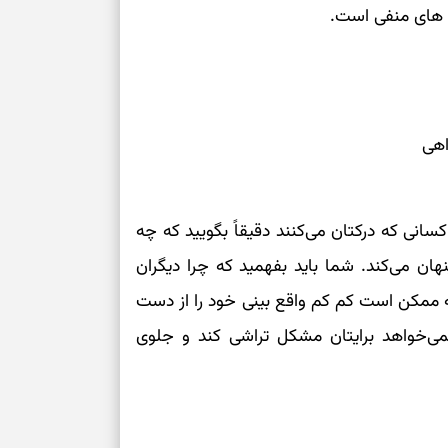
ه های منفی است.
نفس‌کشیدن، انت
بازی فکری | تک
۱۵ ثانیه برای پیداکردنش وقت دارید
تصمیم‌های سنجی
اهی
طرز تهیه کوکو 
برش‌خورده
ی که درکتان می‌کنند دقیقاً بگویید که چه
برای حفظ آرامش
ان می‌کند. شما باید بفهمید که چرا دیگران
به تردیدها
 ممکن است کم کم واقع بینی خود را از دست
تست شخصیت شن
ی‌خواهد برایتان مشکل تراشی کند و جلوی
را گرفتند؟ انتخا
می‌دهد
حفظ دستاوردها 