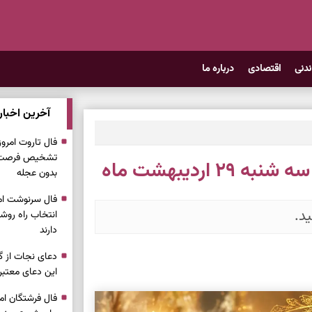
ندنی
اقتصادی
درباره ما
آخرین اخبار
تشخیص فرصت وا
اردیبهشت ماه
بدون عجله
د.
انتخاب راه روش
دارند
دعای نجات از گر
این دعای معتبر 