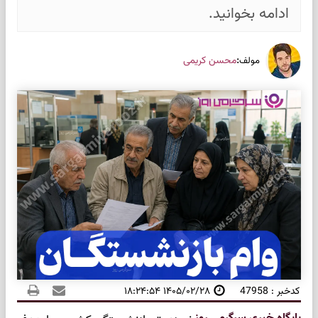
ادامه بخوانید.
:
محسن کریمی
مولف
کدخبر : 47958
۱۴۰۵/۰۲/۲۸ ۱۸:۲۴:۵۴