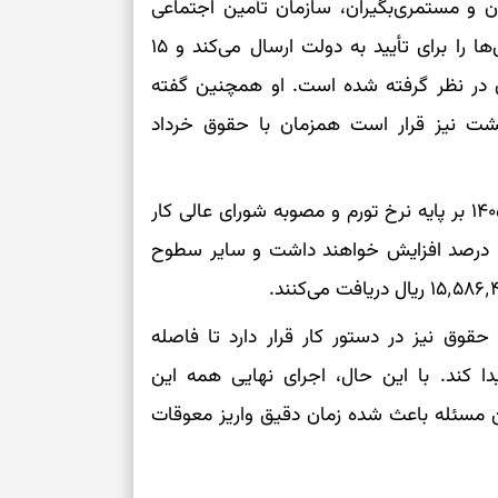
 و مستمری‌بگیران، سازمان تأمین اجتماعی
حداکثر ظرف پنج روز کاری پیشنهاد افزایش مستمری‌ها را برای تأیید به دولت ارسال می‌کند و ۱۵
برای سنجیدن اع
درست
وق در نظر گرفته شده است. او همچنین گفته
هشت نیز قرار است همزمان با حقوق خرداد
تست شخصیت شنا
می‌گیرد؟ انتخا
می‌دهد
بر اساس اعلام رسمی، افزایش مستمری‌ها در سال ۱۴۰۵ بر پایه نرخ تورم و مصوبه شورای عالی کار
فرصت‌هایی که ب
تعیین شده است. طبق این فرمول، حداقل‌بگیران ۶۰ درصد افزایش خواهند داشت و سایر سطوح
می‌گیرند
تست شخصیت شنا
می‌کند؟ انتخابت
قوق نیز در دستور کار قرار دارد تا فاصله
دارند
 کند. با این حال، اجرای نهایی همه این
 مسئله باعث شده زمان دقیق واریز معوقات
پیام‌هایی برای 
ذهن
برای پیدا کردن