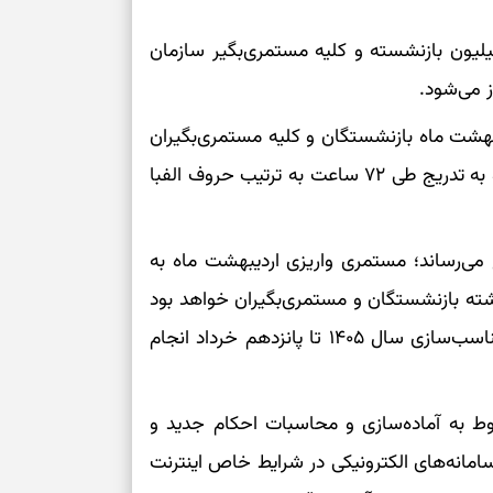
بخوانید؛ دعایی 
خت حقوق مربوط به اردیبهشت ماه بیش از 5 میلیون بازنشسته و کلیه مستمری‌بگیر سازمان
تغییر ریتم و ر
بازی فکری؛ کدا
هشت ماه بازنشستگان و کلیه مستمری‌بگیران
تست هوش؛ دلیل
این سازمان، از ظهر روز سه‌شنبه ۲۹ اردیبهشت آغاز و به تدریج طی ۷۲ ساعت به ترتیب حروف الفبا
چیست؟
وفاداری، تدبیر و
 اردیبهشت، به اطلاع می‌رساند؛ مستمری واریزی اردیبهشت ماه به
ه بازنشستگان و مستمری‌بگیران خواهد بود
سبک‌کردن دل و
و صدور احکام جدید مربوط به افزایش سالیانه و متناسب‌سازی سال ۱۴۰۵ تا پانزدهم خرداد انجام
درباره اثرگذار
بوط به آماده‌سازی و محاسبات احکام جدید و
سامانه‌های الکترونیکی در شرایط خاص اینترنت