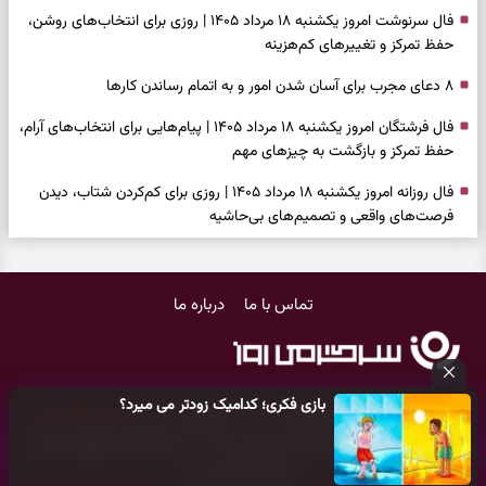
فال سرنوشت امروز یکشنبه ۱۸ مرداد ۱۴۰۵ | روزی برای انتخاب‌های روشن،
حفظ تمرکز و تغییرهای کم‌هزینه
۸ دعای مجرب برای آسان شدن امور و به اتمام رساندن کار‌ها
فال فرشتگان امروز یکشنبه ۱۸ مرداد ۱۴۰۵ | پیام‌هایی برای انتخاب‌های آرام،
حفظ تمرکز و بازگشت به چیزهای مهم
فال روزانه امروز یکشنبه ۱۸ مرداد ۱۴۰۵ | روزی برای کم‌کردن شتاب، دیدن
فرصت‌های واقعی و تصمیم‌های بی‌حاشیه
فال ابجد امروز شنبه ۱۷ مرداد ۱۴۰۵ | نیت‌هایی برای روشن‌شدن انتخاب‌ها
و کنارگذاشتن مسیرهای فرساینده
تماس با ما
درباره ما
فال تاروت امروز شنبه ۱۷ مرداد ۱۴۰۵ | کارت‌هایی برای تشخیص فرصت
واقعی، کم‌کردن بار اضافه و تصمیم بدون عجله
فال سرنوشت امروز شنبه ۱۷ مرداد ۱۴۰۵ | روزی برای انتخاب راه روشن‌تر و
بازی فکری؛ کدامیک زودتر می میرد؟
حفظ چیزهایی که ارزش ماندن دارند
کلیه حقوق مادی و معنوی این سایت متعلق به
پایگاه خبری سرگرمی روز
می‌باشد و هر گونه کپی‌برداری توسط دیگر سایت‌ها
اکیدا ممنوع
می‌باشد
دعای نجات از گرفتاری، غم و فقر؛ وقتی راه‌ها بسته شد این دعای معتبر را
و پیگرد قانونی دارد.
بخوانید