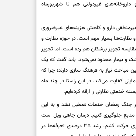
و داروخانه‌های غیردولتی هم تا شهریورماه
حفظ دستاوردها 
برای خانه‌دار شد
رسیدن به خانه‌ا
غیرمنطقی دارو و کاهش هزینه‌های غیرضروری
 و نظارت‌ها بسیار مهم است. در حوزه نظارت و
برای حفظ تمرکز،
ت مقایسه تجویز پزشکان هم رده است، اما تجویز
کم‌ریسک
شک و بیمار محدود نمی‌شود. باید گفت که یک
تصمیم‌های دقیق
این مباحث نیاز به فرهنگ سازی دارند؛ چرا که
مایتی کفایت می‌کند. در این راستا در چند ماه
حفظ امانت، انت
در دل‌بستگی‌ها
 در جنگ رمضان خدمات تعطیل نشد و به این
ف منابع جلوگیری کنیم. درمان چاهی ویل است
درباره حضور ا
که پر نمی‌شود؛ بنابراین بهتر است به سمت پیشگیری حرکت کنیم. رشد ۳۵ درصدی تعرفه‌ها در
ارتباط‌ها