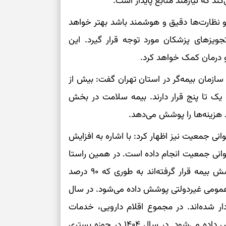
ند که نیازمند منابع پایدار است.
برای دیدن جزئیا
و نظارت‌ها دقیق و هوشمند باشد بهتر خواهد
تجویز‌های پزشکان مورد توجه قرار گیرد. این
برای بازیابی ت
 درمان کمک خواهد کرد.
برای تنظیم سرع
 سازمان بیمه‌گر در استان تهران گفت: بیش از
ک یک تا پنج قرار دارند. بیمه سلامت در بخش
ثانیه برای پیدا
انی جمعیت نیز اظهار کرد: با اشاره به افزایش
برای بازکردن گ
انی جمعیت انجام داده است. در همین راستا
طرز تهیه لوبیا 
دانه‌دانه، خوش‌
در حوزه درمان ناباروری بسیاری از خدمات تحت پوشش بیمه قرار گرفته‌اند به طوری که ۹۰ درصد
خدمات در بخش عمومی غیردولتی پوشش داده می‌شود. در سال
برای سنجیدن اع
نشان‌دار شده‌اند. در مجموع اقلام دارویی، خدمات
درست
تشخیصی، بستری و ... در حوزه درمان ناباروری پوشش داده می‌شود. در سال ۱۴۰۴ در حوزه بستری