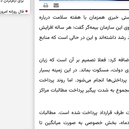
برای آرام‌کردن 
شستی خبری همزمان با هفته سلامت درباره
نفس‌کشیدن، انت
وی این سازمان بیمه‌گر گفت: هر ساله افزایش
بازی فکری | تک
۱۵ ثانیه برای پیداکردنش وقت دارید
ا داریم. امسال نیز تعرفه‌ها حدود ۳۵ درصد رشد داشته‌اند و این در حالی است که منابع
تصمیم‌های سنجی
اضافه کرد: فعلا تصمیم بر آن است که زیان
طرز تهیه کوکو 
وی دولت، مسکوت بماند. در این زمینه بسیار
برش‌خورده
اختی‌ها انجام می‌شود. اما روند پرداخت
برای حفظ آرامش
ر مجموع به شدت پیگیر پرداخت مطالبات مراکز
به تردیدها
تست شخصیت شن
را گرفتند؟ انتخا
رد: ۶.۵ همت به موسسات طرف قرارداد پرداخت شده است. مطالبات
می‌دهد
ادماه، بخش خصوصی به صورت میانگین تا