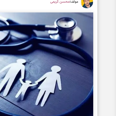
:
محسن کریمی
مولف